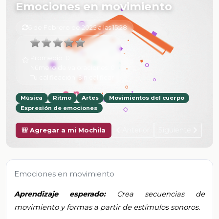
Emociones en movimiento
6 de Febrero de 2025 a las 15:28
Promedio:
0
Número de valoraciones:
0
Tu calificación:
Sin calificar
Música
Ritmo
Artes
Movimientos del cuerpo
Expresión de emociones
Anterior
Siguiente
🎒 Agregar a mi Mochila
Emociones en movimiento
Aprendizaje esperado:
Crea secuencias de
movimiento y formas a partir de estímulos sonoros.