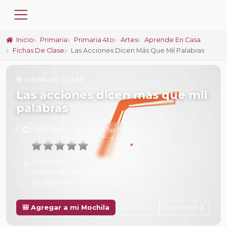
Inicio
Primaria
Primaria 4to
Artes
Aprende En Casa
Fichas De Clase
Las Acciones Dicen Más Que Mil Palabras
📚 FICHA DE CLASE
Las acciones dicen más que mil
palabras
6 de Febrero de 2025 a las 15:28
Promedio:
0
Número de valoraciones:
0
Tu calificación:
Sin calificar
Anterior
Siguiente
🎒 Agregar a mi Mochila