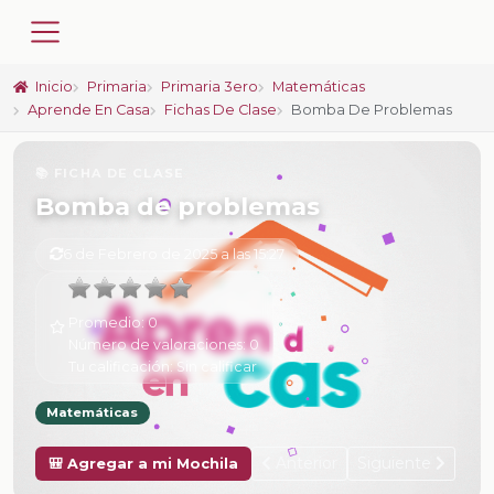
Inicio
Primaria
Primaria 3ero
Matemáticas
Aprende En Casa
Fichas De Clase
Bomba De Problemas
📚 FICHA DE CLASE
Bomba de problemas
6 de Febrero de 2025 a las 15:27
Promedio:
0
Número de valoraciones:
0
Tu calificación:
Sin calificar
Matemáticas
Anterior
Siguiente
🎒 Agregar a mi Mochila