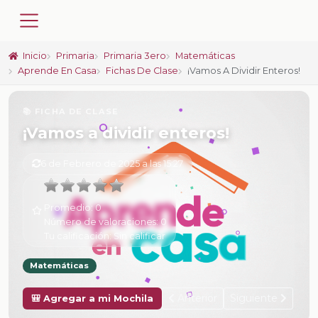
Inicio
Primaria
Primaria 3ero
Matemáticas
Aprende En Casa
Fichas De Clase
¡Vamos A Dividir Enteros!
📚 FICHA DE CLASE
¡Vamos a dividir enteros!
6 de Febrero de 2025 a las 15:27
Promedio:
0
Número de valoraciones:
0
Tu calificación:
Sin calificar
Matemáticas
Anterior
Siguiente
🎒 Agregar a mi Mochila