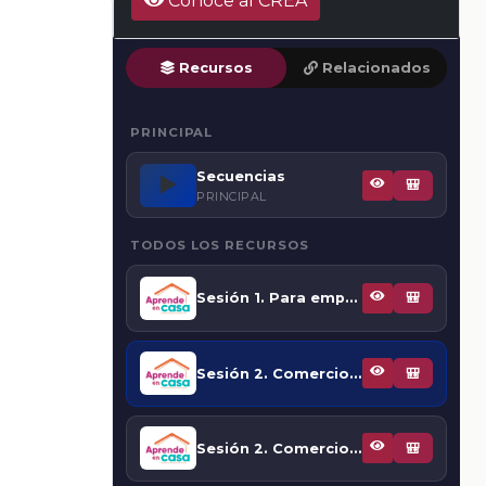
Conoce al CREA
Recursos
Relacionados
PRINCIPAL
Secuencias
▶️
🎒
PRINCIPAL
TODOS LOS RECURSOS
Sesión 1. Para empezar
🎒
Sesión 2. Comercio internacional e interdependencia económica
🎒
Sesión 2. Comercio internacional e interdependencia económica
🎒