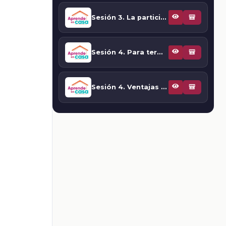
Sesión 3. La participación de México en el comercio internacional
🎒
Sesión 4. Para terminar
🎒
Sesión 4. Ventajas y desventajas del comercio internacional
🎒