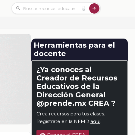
Herramientas para el
docente
¿Ya conoces al
Creador de Recursos
Educativos de la
Dirección General
@prende.mx CREA ?
Crea recursos para tus clases.
Regístrate en la NEMD
aquí
.