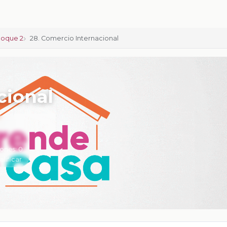
loque 2
28. Comercio Internacional
cional
iones:
0
alificar