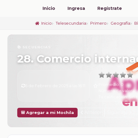
Inicio
Ingresa
Regístrate
Inicio
Telesecundaria
Primero
Geografía
B
📚 SECUENCIAS
28. Comercio interna
Promedio:
0
6 de Febrero de 2025 a las 16:11
Número de valorac
Tu calificación:
Sin c
Anterior
Siguiente
🎒 Agregar a mi Mochila