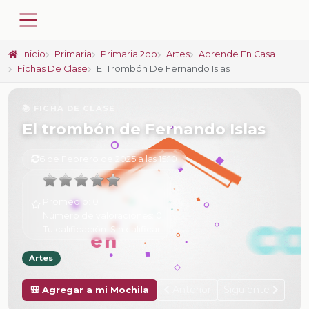
Inicio
Primaria
Primaria 2do
Artes
Aprende En Casa
Fichas De Clase
El Trombón De Fernando Islas
📚 FICHA DE CLASE
El trombón de Fernando Islas
6 de Febrero de 2025 a las 15:10
Promedio:
0
Número de valoraciones:
0
Tu calificación:
Sin calificar
Artes
Anterior
Siguiente
🎒 Agregar a mi Mochila