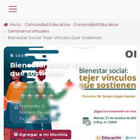
Inicio
Comunidad Educativa
Comunidad Educativa
Seminarios Virtuales
Bienestar Social: Tejer Vínculos Que Sostienen
📚 SERIE
Bienestar social: tejer vínculos
que sostienen
21 de Octubre de 2025 a las 11:58
Promedio:
0
Número de valoraciones:
0
Tu calificación:
Sin calificar
Anterior
Siguiente
🎒 Agregar a mi Mochila