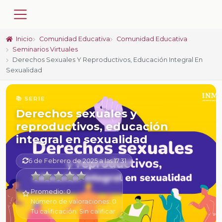
Inicio
Comunidad Educativa
Comunidad Educativa
Seminarios Virtuales
Derechos Sexuales Y Reproductivos, Educación Integral En
Sexualidad
📚 SERIE
Derechos sexuales y
reproductivos, educación
integral en sexualidad
6 de Febrero de 2025 a las 17:31
Promedio:
0
Número de valoraciones:
0
Tu calificación:
Sin calificar