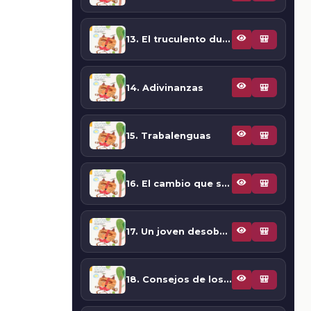
13. El truculento duende
🎒
14. Adivinanzas
🎒
15. Trabalenguas
🎒
16. El cambio que sufre nuestro pueblo
🎒
17. Un joven desobediente de sus padres
🎒
18. Consejos de los veteranos
🎒