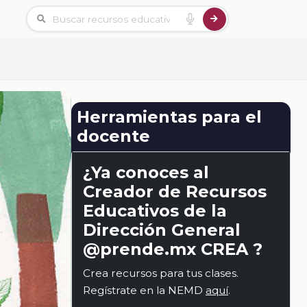
Herramientas para el
docente
¿Ya conoces al
Creador de Recursos
Educativos de la
Dirección General
@prende.mx CREA ?
Crea recursos para tus clases.
Regístrate en la NEMD
aquí
.