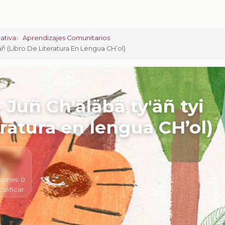
ativa
Aprendizajes Comunitarios
añ (Libro De Literatura En Lengua CH’ol)
 Juñ Ch'äläbä ty'äñ tyi
eratura en lengua CH’ol)
iones:
0
calificar