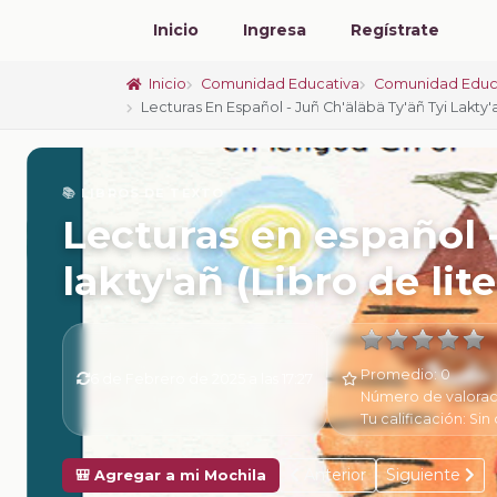
Inicio
Ingresa
Regístrate
Inicio
Comunidad Educativa
Comunidad Educ
Lecturas En Español - Juñ Ch'äläbä Ty'äñ Tyi Lakty'
📚 LIBROS DE TEXTO
Lecturas en español -
lakty'añ (Libro de lit
Promedio:
0
6 de Febrero de 2025 a las 17:27
Número de valorac
Tu calificación:
Sin 
Anterior
Siguiente
🎒 Agregar a mi Mochila