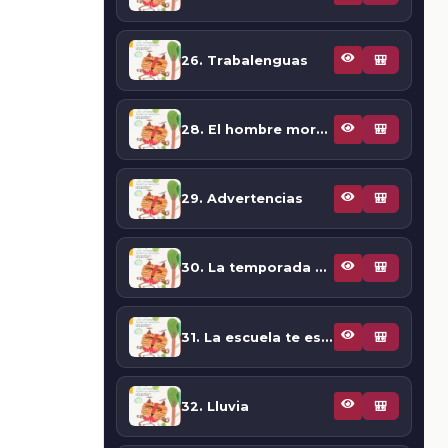
26. Trabalenguas
🎒
28. El hombre mordido por un cangrejo
🎒
29. Advertencias
🎒
30. La temporada de siembra
🎒
31. La escuela te espera
🎒
32. Lluvia
🎒