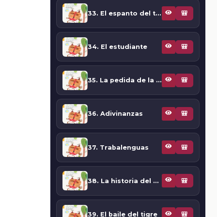
33. El espanto del tigre
🎒
34. El estudiante
🎒
35. La pedida de la esposa
🎒
36. Adivinanzas
🎒
37. Trabalenguas
🎒
38. La historia del arroyo seco
🎒
39. El baile del tigre
🎒