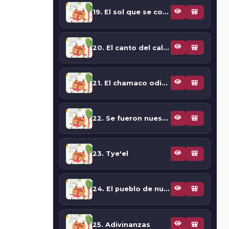
19. El sol que se convirtió en animales
🎒
20. El canto del calor
🎒
21. El chamaco odiado
🎒
22. Se fueron nuestras riquezas
🎒
23. Tye'el
🎒
24. El pueblo de nuestros ancestros (Descripción de un tatuch, el mayor, el más anciano)
🎒
25. Adivinanzas
🎒