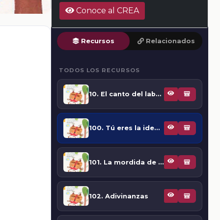
Conoce al CREA
Recursos
Relacionados
TODOS LOS RECURSOS
10. El canto del labrador
🎒
100. Tú eres la identidad de mi pueblo
🎒
101. La mordida de la tortuga
🎒
102. Adivinanzas
🎒