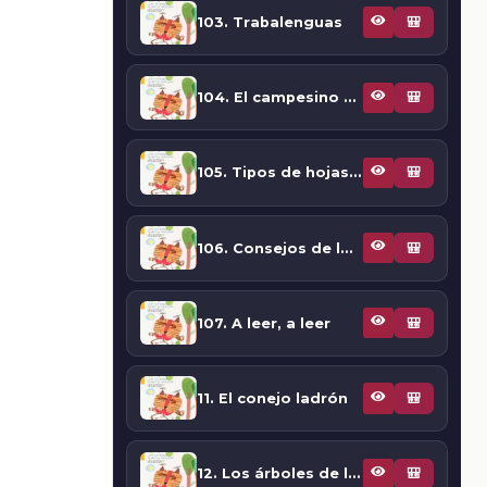
103. Trabalenguas
🎒
104. El campesino al que se le quemó la cobija
🎒
105. Tipos de hojas de mi comunidad
🎒
106. Consejos de los abuelos
🎒
107. A leer, a leer
🎒
11. El conejo ladrón
🎒
12. Los árboles de la montaña
🎒