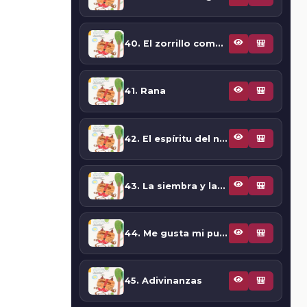
40. El zorrillo como medicina
🎒
41. Rana
🎒
42. El espíritu del negrito
🎒
43. La siembra y las fases lunares
🎒
44. Me gusta mi pueblo
🎒
45. Adivinanzas
🎒