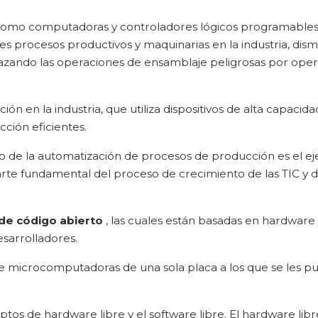
l, como computadoras y controladores lógicos programables
es procesos productivos y maquinarias en la industria, di
azando las operaciones de ensamblaje peligrosas por ope
n en la industria, que utiliza dispositivos de alta capacid
ción eficientes.
so de la automatización de procesos de producción es el eje
Parte fundamental del proceso de crecimiento de las TIC y 
 de código abierto
, las cuales están basadas en hardware
desarrolladores.
de microcomputadoras de una sola placa a los que se les p
s de hardware libre y el software libre. El hardware libr