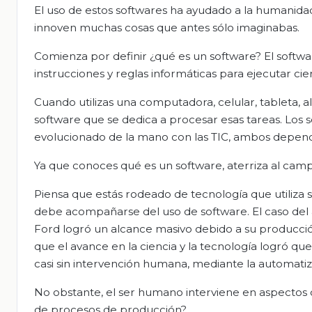
El uso de estos softwares ha ayudado a la humanidad
innoven muchas cosas que antes sólo imaginabas.
Comienza por definir ¿qué es un software? El softw
instrucciones y reglas informáticas para ejecutar c
Cuando utilizas una computadora, celular, tableta, alg
software que se dedica a procesar esas tareas. Lo
evolucionado de la mano con las TIC, ambos depende
Ya que conoces qué es un software, aterriza al camp
Piensa que estás rodeado de tecnología que utiliza 
debe acompañarse del uso de software. El caso del a
Ford logró un alcance masivo debido a su producció
que el avance en la ciencia y la tecnología logró q
casi sin intervención humana, mediante la automati
No obstante, el ser humano interviene en aspectos 
de procesos de producción?