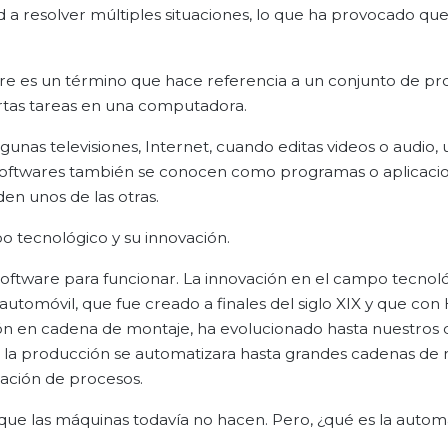
 a resolver múltiples situaciones, lo que ha provocado que
are es un término que hace referencia a un conjunto de p
iertas tareas en una computadora.
unas televisiones, Internet, cuando editas videos o audio, ut
s softwares también se conocen como programas o aplicaci
n unos de las otras.
o tecnológico y su innovación.
software para funcionar. La innovación en el campo tecnol
utomóvil, que fue creado a finales del siglo XIX y que con
n en cadena de montaje, ha evolucionado hasta nuestros d
ue la producción se automatizara hasta grandes cadenas de
zación de procesos.
que las máquinas todavía no hacen. Pero, ¿qué es la autom