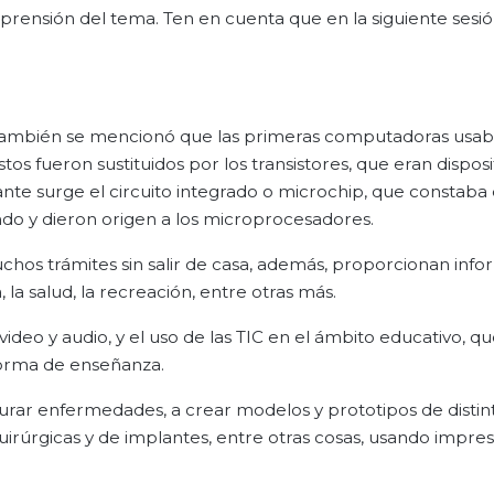
mprensión del tema. Ten en cuenta que en la siguiente sesió
r también se mencionó que las primeras computadoras usa
tos fueron sustituidos por los transistores, que eran disposi
nte surge el circuito integrado o microchip, que constaba
ando y dieron origen a los microprocesadores.
chos trámites sin salir de casa, además, proporcionan inf
, la salud, la recreación, entre otras más.
deo y audio, y el uso de las TIC en el ámbito educativo, qu
 forma de enseñanza.
curar enfermedades, a crear modelos y prototipos de distin
rúrgicas y de implantes, entre otras cosas, usando impres