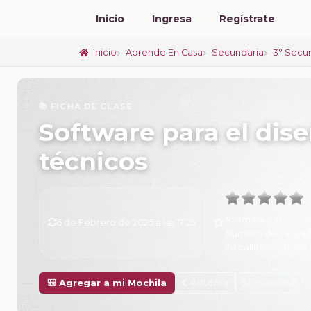
Inicio
Ingresa
Regístrate
Inicio
Aprende En Casa
Secundaria
3° Secu
📚 FICHA DE CLASE
Software para el dis
técnicos
Promedio:
0
6 de Febrero de 2025 a las 17:25
Número de valorac
Tu calificación:
Sin 
Anterior
Siguiente
🎒 Agregar a mi Mochila