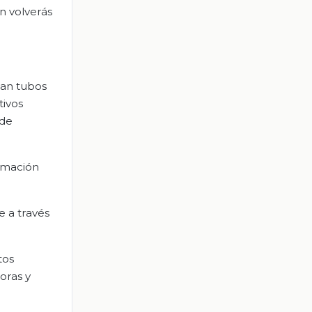
n volverás
ban tubos
tivos
 de
ormación
e a través
tos
oras y