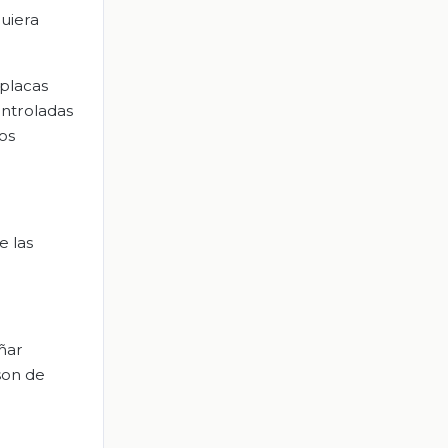
quiera
 placas
ontroladas
os
e las
ñar
son de