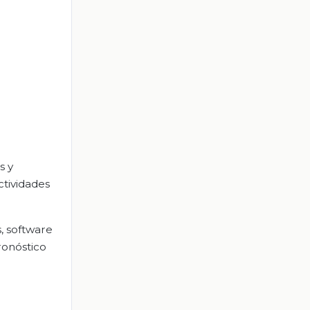
s y
ctividades
, software
ronóstico