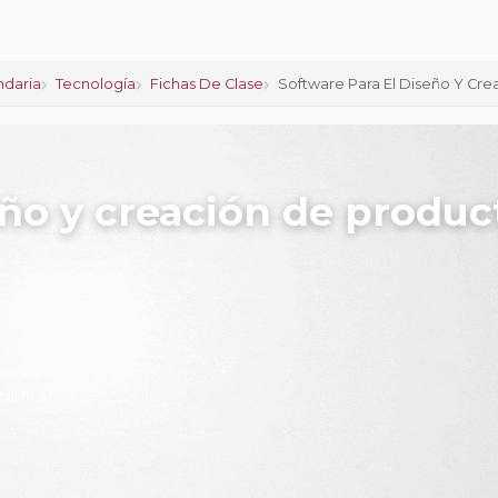
ndaria
Tecnología
Fichas De Clase
Software Para El Diseño Y Cr
eño y creación de produc
iones:
0
calificar