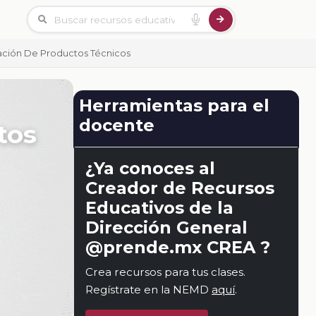
eación De Productos Técnicos
Herramientas para el
docente
tos
¿Ya conoces al
Creador de Recursos
Educativos de la
Dirección General
@prende.mx CREA ?
Crea recursos para tus clases.
Regístrate en la NEMD
aquí
.