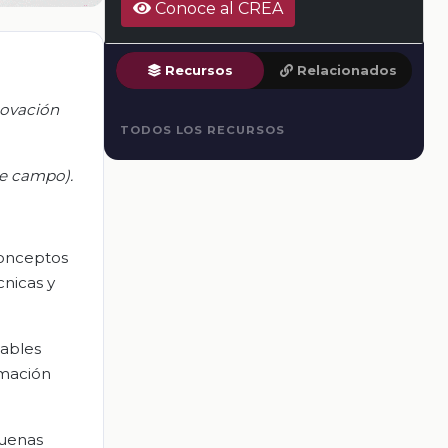
Conoce al CREA
Recursos
Relacionados
novación
TODOS LOS RECURSOS
de campo).
conceptos
cnicas y
sables
rmación
buenas