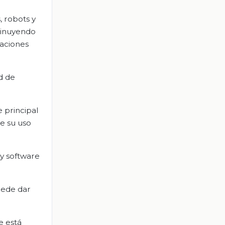
, robots y
sminuyendo
raciones
ad de
 principal
de su uso
 y software
uede dar
e está