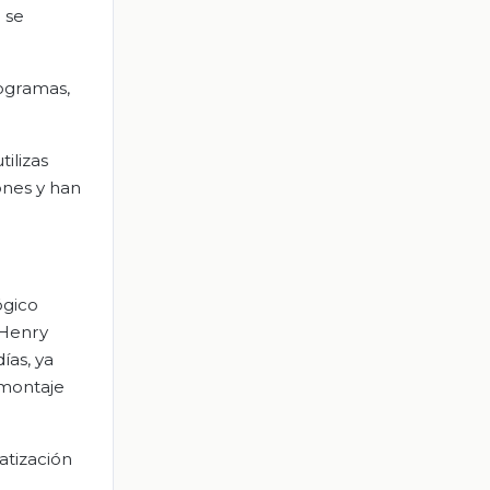
 se
rogramas,
ilizas
ones y han
ógico
 Henry
ías, ya
 montaje
atización