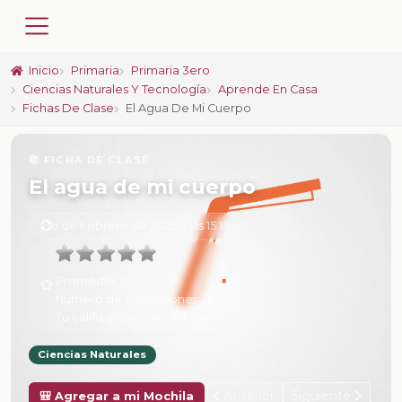
Inicio
Primaria
Primaria 3ero
Ciencias Naturales Y Tecnología
Aprende En Casa
Fichas De Clase
El Agua De Mi Cuerpo
📚 FICHA DE CLASE
El agua de mi cuerpo
6 de Febrero de 2025 a las 15:18
Promedio:
0
Número de valoraciones:
0
Tu calificación:
Sin calificar
Ciencias Naturales
Anterior
Siguiente
🎒 Agregar a mi Mochila