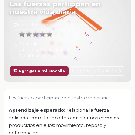
Las fuerzas participan en
nuestra vida diaria
6 de Febrero de 2025 a las 15:18
Promedio:
0
Número de valoraciones:
0
Tu calificación:
Sin calificar
Anterior
Siguiente
🎒 Agregar a mi Mochila
Las fuerzas participan en nuestra vida diaria
Aprendizaje esperado:
relaciona la fuerza
aplicada sobre los objetos con algunos cambios
producidos en ellos; movimiento, reposo y
deformación.