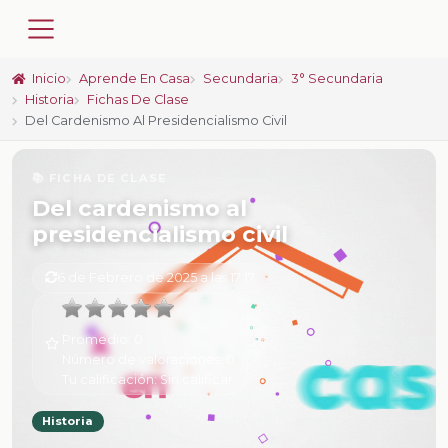
Inicio
Aprende En Casa
Secundaria
3° Secundaria
Historia
Fichas De Clase
Del Cardenismo Al Presidencialismo Civil
📚 FICHA DE CLASE
Del cardenismo al
presidencialismo civil
6 de Febrero de 2025 a las 17:17
Promedio:
0
Número de valoraciones:
0
Tu calificación:
Sin calificar
Historia