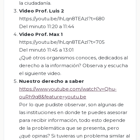
la ciudadanía.
V
ideo
P
rof.
L
uis
2
https://youtu.be/lhLqn8TEAzI?t=680
Del minuto 11:20 a 11:44
Video Prof. Max
1
https://youtu.be/lhLqn8TEAzI?t=705
Del minutó 11:45 a 13:01
¿Qué otros organismos conoces, dedicados al
derecho a la información? Observa y escucha
el siguiente video.
Nuestro derecho a saber
https://www.youtube.com/watch?v=Qhu-
ouRh9q8&feature=youtu.be
Por lo que pudiste observar, son algunas de
las instituciones en donde te puedes asesorar
para recibir información, todo esto depende
de la problemática que se presenta, pero
¿qué opinas? Si tuvieras un problema similar al