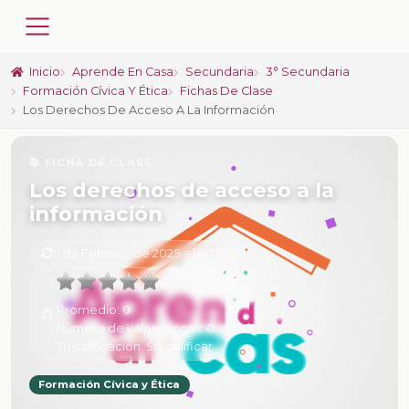
Inicio
Aprende En Casa
Secundaria
3° Secundaria
Formación Cívica Y Ética
Fichas De Clase
Los Derechos De Acceso A La Información
📚 FICHA DE CLASE
Los derechos de acceso a la
información
6 de Febrero de 2025 a las 17:15
Promedio:
0
Número de valoraciones:
0
Tu calificación:
Sin calificar
Formación Cívica y Ética