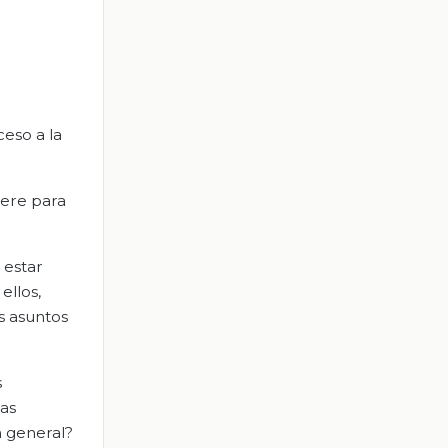
eso a la
iere para
 estar
ellos,
s asuntos
s
las
n general?