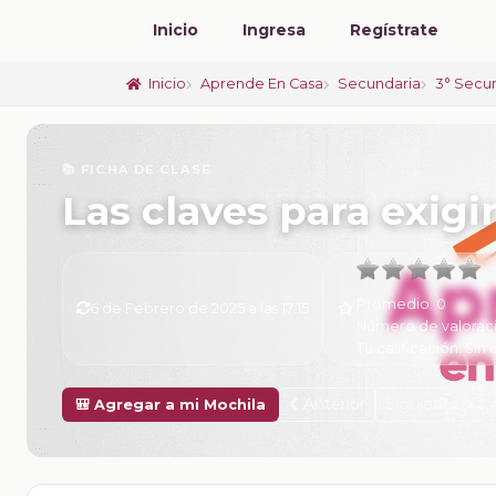
Inicio
Ingresa
Regístrate
Inicio
Aprende En Casa
Secundaria
3° Secu
📚 FICHA DE CLASE
Las claves para exigi
Promedio:
0
6 de Febrero de 2025 a las 17:15
Número de valorac
Tu calificación:
Sin 
Anterior
Siguiente
🎒 Agregar a mi Mochila