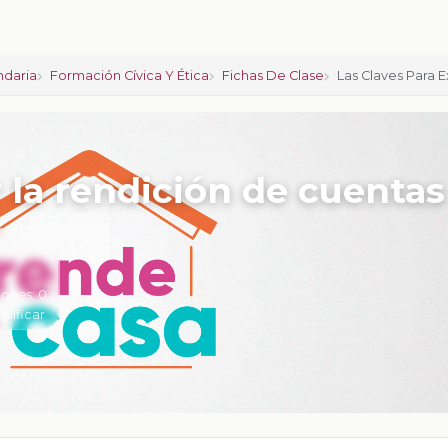
ndaria
Formación Cívica Y Ética
Fichas De Clase
Las Claves Para 
r la rendición de cuentas
iones:
0
calificar