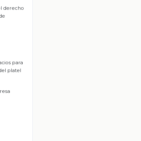
el derecho
 de
acios para
el platel
presa