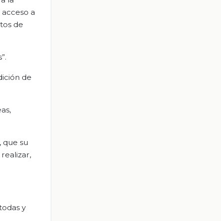
e acceso a
ctos de
”.
ición de
as,
, que su
realizar,
todas y