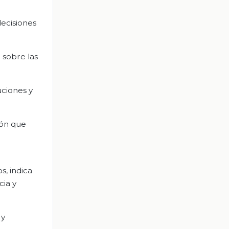
ecisiones
 sobre las
uciones y
ión que
s, indica
cia y
 y