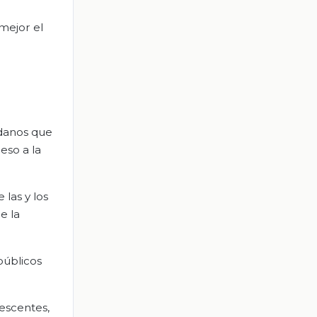
mejor el
adanos que
eso a la
las y los
e la
públicos
escentes,