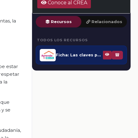
Conoce al CREA
tas, la
Recursos
Relacionados
TODOS LOS RECURSOS
Ficha: Las claves para exigir la rendición de cuentas
🎒
be estar
respetar
a la
s que
 y se
udadanía,
a la