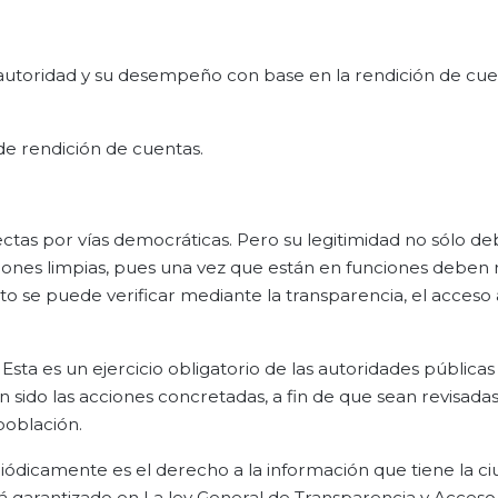
a autoridad y su desempeño con base en la rendición de cuen
 de rendición de cuentas.
ectas por vías democráticas. Pero su legitimidad no sólo de
ones limpias, pues una vez que están en funciones deben 
o se puede verificar mediante la transparencia, el acceso 
Esta es un ejercicio obligatorio de las autoridades pública
n sido las acciones concretadas, a fin de que sean revisadas
población.
riódicamente es el derecho a la información que tiene la ci
stá garantizado en La ley General de Transparencia y Acceso 