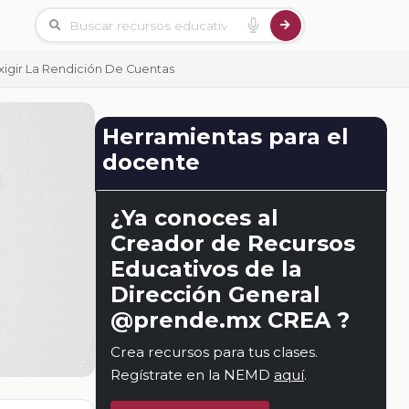
Exigir La Rendición De Cuentas
Herramientas para el
docente
¿Ya conoces al
Creador de Recursos
Educativos de la
Dirección General
@prende.mx CREA ?
Crea recursos para tus clases.
Regístrate en la NEMD
aquí
.