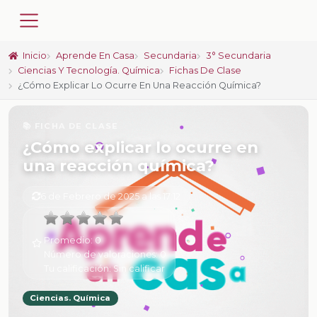
Inicio
Aprende En Casa
Secundaria
3° Secundaria
Ciencias Y Tecnología. Química
Fichas De Clase
¿Cómo Explicar Lo Ocurre En Una Reacción Química?
📚 FICHA DE CLASE
¿Cómo explicar lo ocurre en
una reacción química?
6 de Febrero de 2025 a las 17:12
Promedio:
0
Número de valoraciones:
0
Tu calificación:
Sin calificar
Ciencias. Química