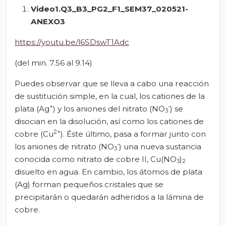
Video1.Q3_B3_PG2_F1_SEM37_020521-
ANEXO3
https://youtu.be/l6SDswT1Adc
(del min. 7.56 al 9.14)
Puedes observar que se lleva a cabo una reacción
de sustitución simple, en la cual, los cationes de la
+
-
plata (Ag
) y los aniones del nitrato (NO
) se
3
disocian en la disolución, así como los cationes de
2+
cobre (Cu
). Éste último, pasa a formar junto con
-
los aniones de nitrato (NO
) una nueva sustancia
3
conocida como nitrato de cobre II, Cu(NO
)
3
2
disuelto en agua. En cambio, los átomos de plata
(Ag) forman pequeños cristales que se
precipitarán o quedarán adheridos a la lámina de
cobre.