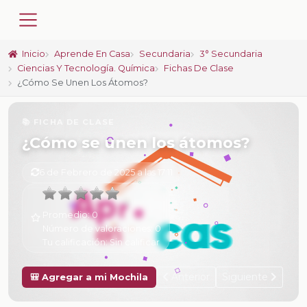
Inicio
Aprende En Casa
Secundaria
3° Secundaria
Ciencias Y Tecnología. Química
Fichas De Clase
¿Cómo Se Unen Los Átomos?
📚 FICHA DE CLASE
¿Cómo se unen los átomos?
6 de Febrero de 2025 a las 17:11
Promedio:
0
Número de valoraciones:
0
Tu calificación:
Sin calificar
Anterior
Siguiente
🎒 Agregar a mi Mochila