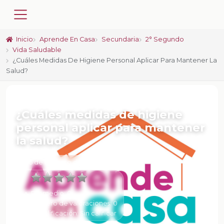
Inicio
Aprende En Casa
Secundaria
2° Segundo
Vida Saludable
¿Cuáles Medidas De Higiene Personal Aplicar Para Mantener La
Salud?
📚 FICHA DE CLASE
¿Cuáles medidas de higiene
personal aplicar para mantener
la salud?
6 de Febrero de 2025 a las 17:10
Promedio:
0
Número de valoraciones:
0
Tu calificación:
Sin calificar