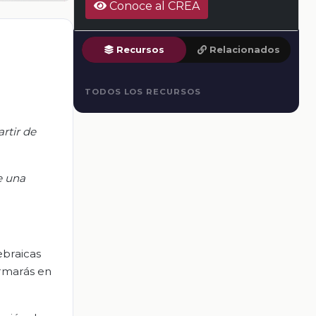
Conoce al CREA
Recursos
Relacionados
TODOS LOS RECURSOS
rtir de
e una
ebraicas
ormarás en