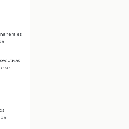
 manera es
de
nsecutivas
te se
los
 del