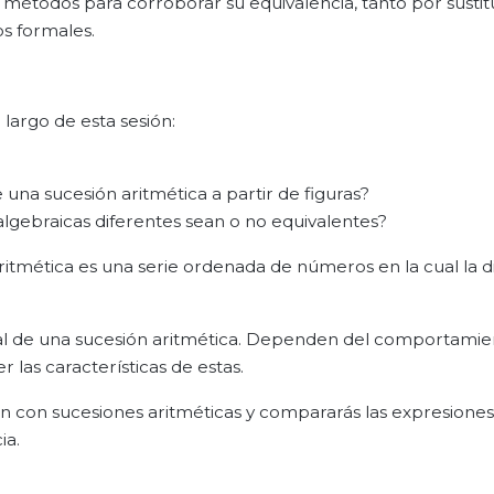
s métodos para corroborar su equivalencia, tanto por susti
s formales.
largo de esta sesión:
una sucesión aritmética a partir de figuras?
lgebraicas diferentes sean o no equivalentes?
itmética es una serie ordenada de números en la cual la d
ral de una sucesión aritmética. Dependen del comportamie
er las características de estas.
an con sucesiones aritméticas y compararás las expresiones
ia.