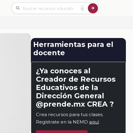
Herramientas para el
docente
¿Ya conoces al
Creador de Recursos
Educativos de la
Dirección General
@prende.mx CREA ?
Crea recursos para tus clases.
Regístrate en la NEMD
aquí
.