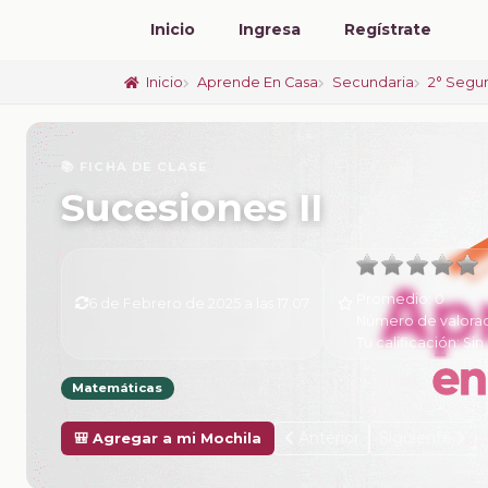
Inicio
Ingresa
Regístrate
Inicio
Aprende En Casa
Secundaria
2° Segu
📚 FICHA DE CLASE
Sucesiones II
Promedio:
0
6 de Febrero de 2025 a las 17:07
Número de valora
Tu calificación:
Sin 
Matemáticas
Anterior
Siguiente
🎒 Agregar a mi Mochila