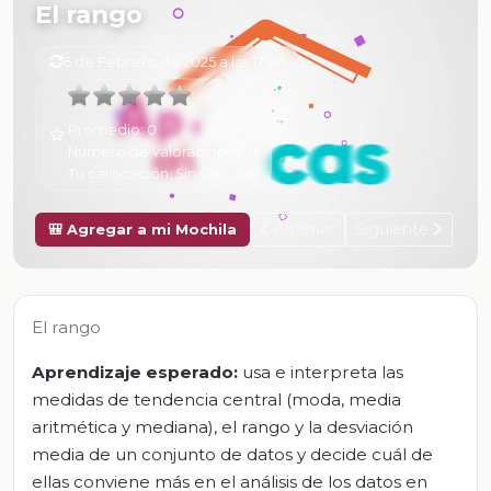
El rango
6 de Febrero de 2025 a las 17:06
Promedio:
0
Número de valoraciones:
0
Tu calificación:
Sin calificar
Anterior
Siguiente
🎒 Agregar a mi Mochila
El rango
Aprendizaje esperado:
usa e interpreta las
medidas de tendencia central (moda, media
aritmética y mediana), el rango y la desviación
media de un conjunto de datos y decide cuál de
ellas conviene más en el análisis de los datos en