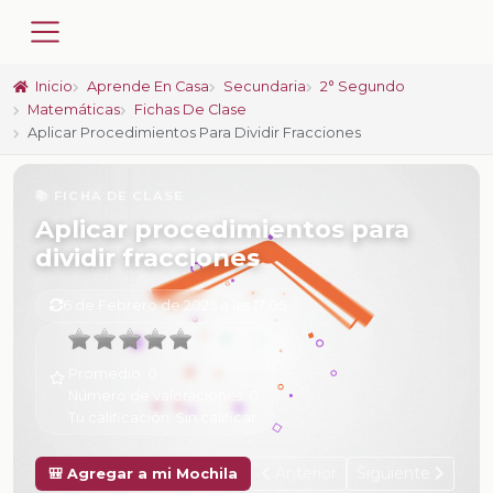
Inicio
Aprende En Casa
Secundaria
2° Segundo
Matemáticas
Fichas De Clase
Aplicar Procedimientos Para Dividir Fracciones
📚 FICHA DE CLASE
Aplicar procedimientos para
dividir fracciones
6 de Febrero de 2025 a las 17:05
Promedio:
0
Número de valoraciones:
0
Tu calificación:
Sin calificar
Anterior
Siguiente
🎒 Agregar a mi Mochila