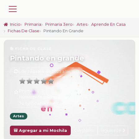
Inicio
Primaria
Primaria 3ero
Artes
Aprende En Casa
Fichas De Clase
Pintando En Grande
📚 FICHA DE CLASE
Pintando en grande
6 de Febrero de 2025 a las 15:17
Promedio:
0
Número de valoraciones:
0
Tu calificación:
Sin calificar
Artes
Anterior
Siguiente
🎒 Agregar a mi Mochila