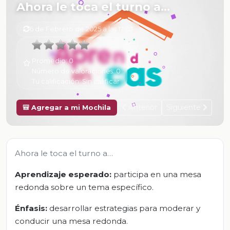
Ahora le toca el turno a…
6 de Febrero de 2025 a las 17:03
Promedio:
0
Número de valoraciones:
0
Tu calificación:
Sin calificar
Anterior
Siguiente
🎒 Agregar a mi Mochila
Ahora le toca el turno a…
Aprendizaje esperado:
participa en una mesa
redonda sobre un tema específico.
Énfasis:
desarrollar estrategias para moderar y
conducir una mesa redonda.