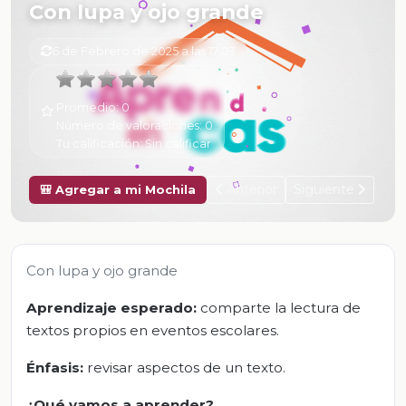
Con lupa y ojo grande
6 de Febrero de 2025 a las 17:03
Promedio:
0
Número de valoraciones:
0
Tu calificación:
Sin calificar
Anterior
Siguiente
🎒 Agregar a mi Mochila
Con lupa y ojo grande
Aprendizaje esperado:
comparte la lectura de
textos propios en eventos escolares.
Énfasis:
revisar aspectos de un texto.
¿Qué vamos a aprender?