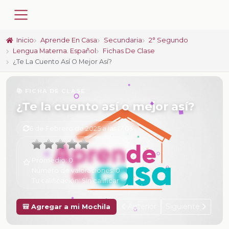
Inicio
Aprende En Casa
Secundaria
2° Segundo
Lengua Materna. Español
Fichas De Clase
¿Te La Cuento Así O Mejor Así?
📚 FICHA DE CLASE
¿Te la cuento así o mejor así?
6 de Febrero de 2025 a las 17:03
Promedio:
0
Número de valoraciones:
0
Tu calificación:
Sin calificar
Anterior
Siguiente
🎒 Agregar a mi Mochila