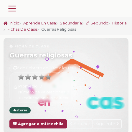
Inicio
Aprende En Casa
Secundaria
2° Segundo
Historia
Fichas De Clase
Guerras Religiosas
📚 FICHA DE CLASE
Guerras religiosas
6 de Febrero de 2025 a las 17:01
Promedio:
0
Número de valoraciones:
0
Tu calificación:
Sin calificar
Historia
Anterior
Siguiente
🎒 Agregar a mi Mochila