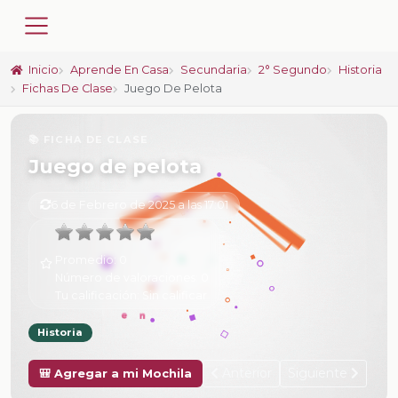
Inicio
Aprende En Casa
Secundaria
2° Segundo
Historia
Fichas De Clase
Juego De Pelota
📚 FICHA DE CLASE
Juego de pelota
6 de Febrero de 2025 a las 17:01
Promedio:
0
Número de valoraciones:
0
Tu calificación:
Sin calificar
Historia
Anterior
Siguiente
🎒 Agregar a mi Mochila