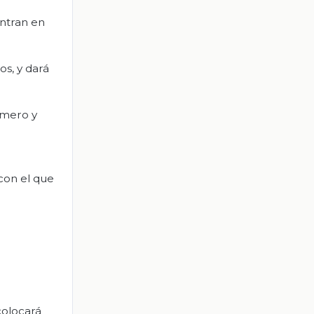
entran en
s, y dará
imero y
con el que
colocará