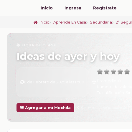
Inicio
Ingresa
Regístrate
Inicio
Aprende En Casa
Secundaria
2° Segu
📚 FICHA DE CLASE
Ideas de ayer y hoy
Promedio:
0
6 de Febrero de 2025 a las 17:00
Número de valora
Tu calificación:
Sin
Anterior
Siguiente
🎒 Agregar a mi Mochila