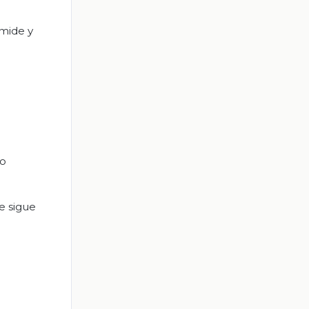
ámide y
do
e sigue