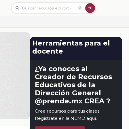
Herramientas para el
docente
¿Ya conoces al
Creador de Recursos
Educativos de la
Dirección General
@prende.mx CREA ?
Crea recursos para tus clases.
Regístrate en la NEMD
aquí
.