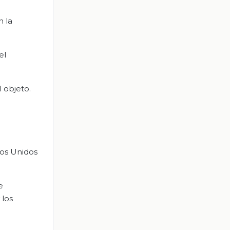
n la
el
 objeto.
dos Unidos
e
 los