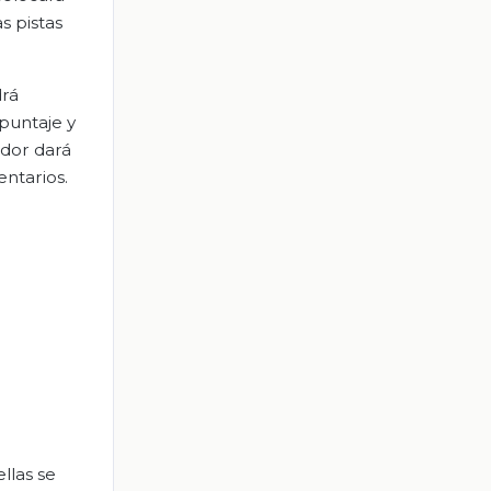
s pistas
drá
puntaje y
ador dará
entarios.
llas se