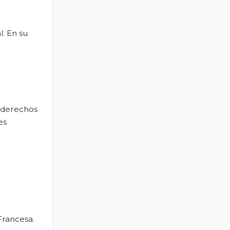
l. En su
 derechos
es
Francesa.