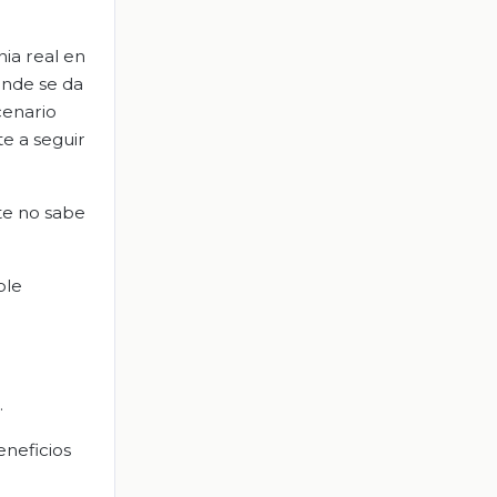
ia real en
onde se da
cenario
te a seguir
nte no sabe
ble
.
eneficios