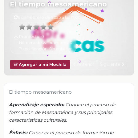
El tiempo mesoamericano
6 de Febrero de 2025 a las 17:00
Promedio:
0
Número de valoraciones:
0
Tu calificación:
Sin calificar
Anterior
Siguiente
🎒 Agregar a mi Mochila
El tiempo mesoamericano
Aprendizaje esperado:
Conoce el proceso de
formación de Mesoamérica y sus principales
características culturales.
Énfasis:
Conocer el proceso de formación de