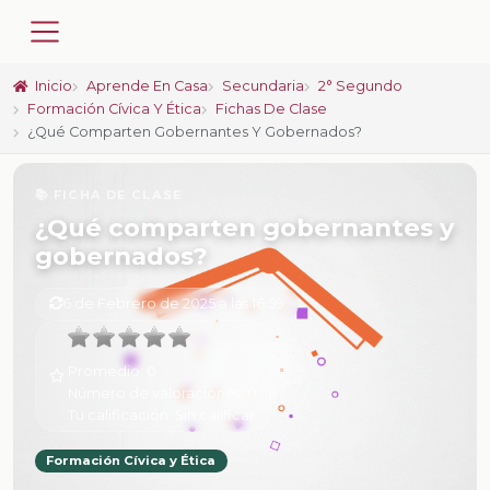
Inicio
Aprende En Casa
Secundaria
2° Segundo
Formación Cívica Y Ética
Fichas De Clase
¿Qué Comparten Gobernantes Y Gobernados?
📚 FICHA DE CLASE
¿Qué comparten gobernantes y
gobernados?
6 de Febrero de 2025 a las 16:59
Promedio:
0
Número de valoraciones:
0
Tu calificación:
Sin calificar
Formación Cívica y Ética