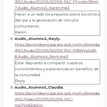
/RSC/Audio/202105/202105-RSC-FFmz6r09hH-
7.Audio_Alumno3_Karen.mp3
Hacer a un lado los prejuicios sobre los otros y
dar pie a la generación de vínculos
comunitarios.
Karen.
Audio_Alumno4_Reyly
.
https://aprendeencasa.sep.gob.mx/multimedia
/RSC/Audio/202105/202105-RSC-ElBWVp5id9-
8.Audio_Alumno4_Reyly.mp3
Estar dispuesto a compartir nuestros
conocimientos y experiencias en beneficio de
la comunidad.
Reyly.
Audio_Alumno5_Claudia
.
https://aprendeencasa.sep.gob.mx/multimedia
/RSC/Video/202105/202105-RSC-
mS7VV6Db5m-