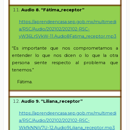
Audio 8. “Fátima_receptor”
https://aprendeencasa.sep.gob.mx/multimedi
a/RSC/Audio/202102/202102-RSC-
yW36LrSVkW-11.Audio8Fatima_receptor.mp3
“Es importante que nos comprometamos a
entender lo que nos dicen o lo que la otra
persona siente respecto al problema que
tenemos.”
Fátima.
Audio 9. “Liliana_receptor”
https://aprendeencasa.sep.gob.mx/multimedi
a/RSC/Audio/202102/202102-RSC-
WkfkNNiV7U-12.Audio9Liliana_receptor.mp3