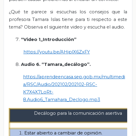
¿Qué te parece si escuchas los consejos que la
profesora Tamara Islas tiene para ti respecto a este
tema? Observa el siguiente video y escucha el audio.
“Video 1_Introducción”
https://youtu.be/AHiplX6ZxFY
Audio 6. “Tamara_decálogo”.
https://aprendeencasa.sep.gob.mx/multimedi
a/RSC/Audio/202102/202102-RSC-
K7X4X7LoRt-
8.Audio6_Tamahara_Declogo.mp3
Decálogo para la comunicación asertiva
Estar abierto a cambiar de opinión.