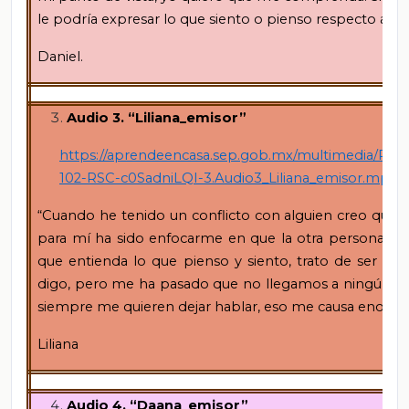
le podría expresar lo que siento o pienso respecto al 
Daniel.
Audio 3. “Liliana_emisor”
https://aprendeencasa.sep.gob.mx/multimedia/RSC
102-RSC-c0SadniLQI-3.Audio3_Liliana_emisor.mp3
“Cuando he tenido un conflicto con alguien creo que 
para mí ha sido enfocarme en que la otra persona me
que entienda lo que pienso y siento, trato de ser mu
digo, pero me ha pasado que no llegamos a ningún a
siempre me quieren dejar hablar, eso me causa enojo y t
Liliana
Audio 4. “Daana_emisor”