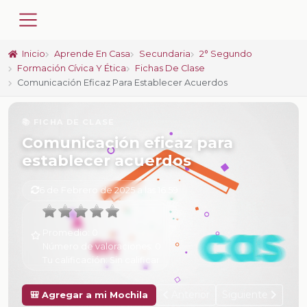
Inicio
Aprende En Casa
Secundaria
2° Segundo
Formación Cívica Y Ética
Fichas De Clase
Comunicación Eficaz Para Establecer Acuerdos
📚 FICHA DE CLASE
Comunicación eficaz para
establecer acuerdos
6 de Febrero de 2025 a las 16:59
Promedio:
0
Número de valoraciones:
0
Tu calificación:
Sin calificar
Anterior
Siguiente
🎒 Agregar a mi Mochila