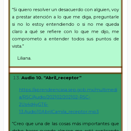
“Si quiero resolver un desacuerdo con alguien, voy
a prestar atención a lo que me diga, preguntarle
si no lo estoy entendiendo o si no me queda
claro a qué se refiere con lo que me dijo, me
comprometo a entender todos sus puntos de
vista.”
Liliana.
Audio 10. “Abril_receptor”
https://aprendeencasa.sep.gob.mx/multimedi
a/RSC/Audio/202102/202102-RSC-
2Us4d4yGT6-
13.Audio10AbrilCamila_receptor.mp3
“Creo que una de las cosas más importantes que
debo hacer cuando alguien me está explicando