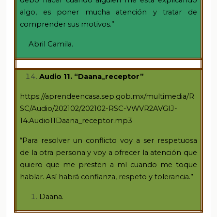
algo, es poner mucha atención y tratar de
comprender sus motivos.”
Abril Camila.
Audio 11. “Daana_receptor”
https://aprendeencasa.sep.gob.mx/multimedia/R
SC/Audio/202102/202102-RSC-VWVR2AVGIJ-
14.Audio11Daana_receptor.mp3
“Para resolver un conflicto voy a ser respetuosa
de la otra persona y voy a ofrecer la atención que
quiero que me presten a mí cuando me toque
hablar. Así habrá confianza, respeto y tolerancia.”
Daana.