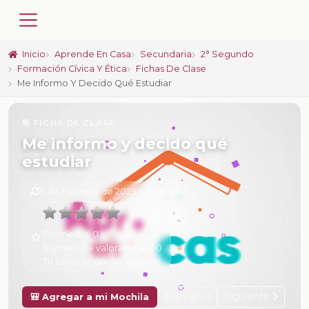
Inicio
Aprende En Casa
Secundaria
2° Segundo
Formación Cívica Y Ética
Fichas De Clase
Me Informo Y Decido Qué Estudiar
📚 FICHA DE CLASE
Me informo y decido qué
estudiar
6 de Febrero de 2025 a las 16:58
Promedio:
0
Número de valoraciones:
0
Tu calificación:
Sin calificar
Anterior
Siguiente
🎒 Agregar a mi Mochila