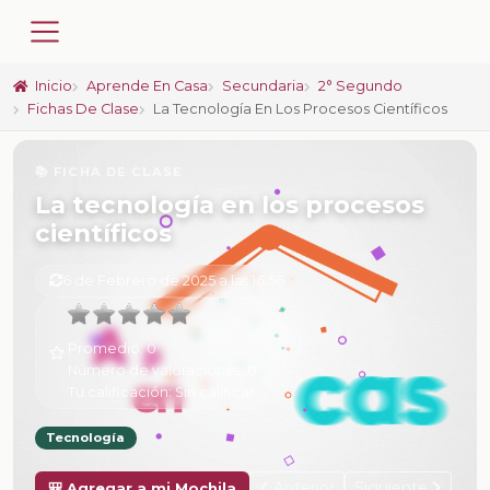
Inicio
Aprende En Casa
Secundaria
2° Segundo
Fichas De Clase
La Tecnología En Los Procesos Científicos
📚 FICHA DE CLASE
La tecnología en los procesos
científicos
6 de Febrero de 2025 a las 16:56
Promedio:
0
Número de valoraciones:
0
Tu calificación:
Sin calificar
Tecnología
Anterior
Siguiente
🎒 Agregar a mi Mochila