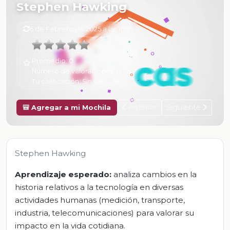
Stephen Hawking
6 de Febrero de 2025 a las 16:55
Promedio:
0
Número de valoraciones:
0
Tu calificación:
Sin calificar
Anterior
Siguiente
🎒 Agregar a mi Mochila
Stephen Hawking
Aprendizaje esperado:
analiza cambios en la
historia relativos a la tecnología en diversas
actividades humanas (medición, transporte,
industria, telecomunicaciones) para valorar su
impacto en la vida cotidiana.