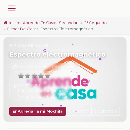
Inicio
Aprende En Casa
Secundaria
2° Segundo
Fichas De Clase
Espectro Electromagnético
📚 FICHA DE CLASE
Espectro electromagnético
6 de Febrero de 2025 a las 16:55
Promedio:
0
Número de valoraciones:
0
Tu calificación:
Sin calificar
Anterior
Siguiente
🎒 Agregar a mi Mochila