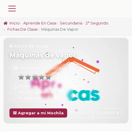
Inicio
Aprende En Casa
Secundaria
2° Segundo
Fichas De Clase
Máquinas De Vapor
📚 FICHA DE CLASE
Máquinas de vapor
6 de Febrero de 2025 a las 16:55
Promedio:
0
Número de valoraciones:
0
Tu calificación:
Sin calificar
Anterior
Siguiente
🎒 Agregar a mi Mochila