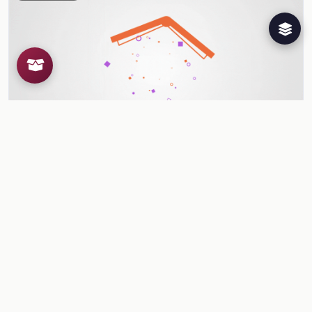
¡Qué alegría da!
reconoce y nombra situaciones que le generan alegría, tristeza,
miedo, enojo y …
Ver contenido
Herramientas para el docente
¿Ya conoces al Creador de