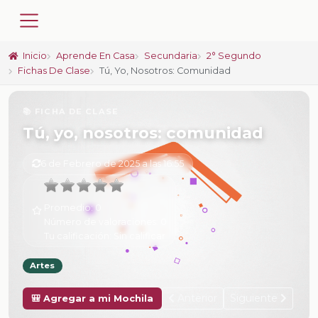
Inicio
Aprende En Casa
Secundaria
2° Segundo
Fichas De Clase
Tú, Yo, Nosotros: Comunidad
📚 FICHA DE CLASE
Tú, yo, nosotros: comunidad
6 de Febrero de 2025 a las 16:55
Promedio:
0
Número de valoraciones:
0
Tu calificación:
Sin calificar
Artes
Anterior
Siguiente
🎒 Agregar a mi Mochila