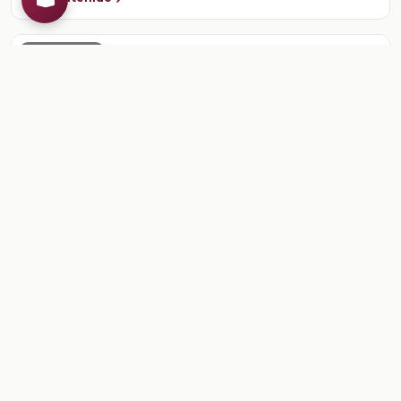
CONTENIDO
Sesión 1. Para empezar
Escribir un cuento
Ver contenido
CONTENIDO