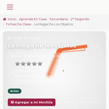
Inicio
Aprende En Casa
Secundaria
2° Segundo
Fichas De Clase
La Magia De Los Objetos
📚 FICHA DE CLASE
La magia de los objetos
6 de Febrero de 2025 a las 16:55
Promedio:
0
Número de valoraciones:
0
Tu calificación:
Sin calificar
Artes
Anterior
Siguiente
🎒 Agregar a mi Mochila