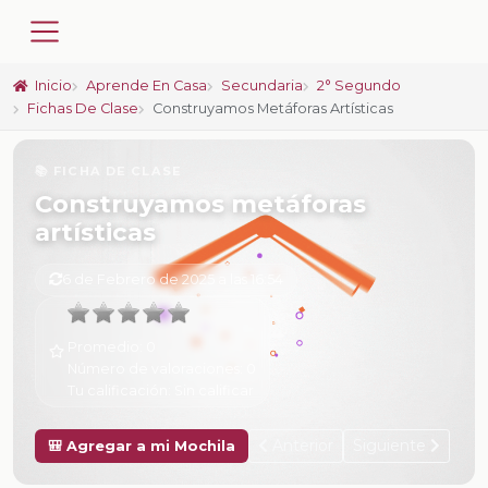
Inicio
Aprende En Casa
Secundaria
2° Segundo
Fichas De Clase
Construyamos Metáforas Artísticas
📚 FICHA DE CLASE
Construyamos metáforas
artísticas
6 de Febrero de 2025 a las 16:54
Promedio:
0
Número de valoraciones:
0
Tu calificación:
Sin calificar
Anterior
Siguiente
🎒 Agregar a mi Mochila