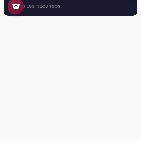
TODOS LOS RECURSOS
Plataforma Digital de la Nueva Escuela Mexicana. Secretaría
de Educación Pública.
PLATAFORMA
Inicio
Regístrate
Ingresa
LEGAL
Aviso de privacidad