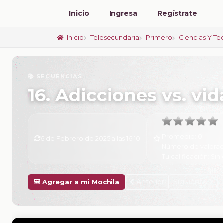
Inicio
Ingresa
Regístrate
Inicio
Telesecundaria
Primero
Ciencias Y Te
📚 SECUENCIAS
16. Adicciones vs. vi
Promedio:
0
6 de Febrero de 2025 a las 16:10
Número de valorac
Tu calificación:
Sin 
Anterior
Siguiente
🎒 Agregar a mi Mochila