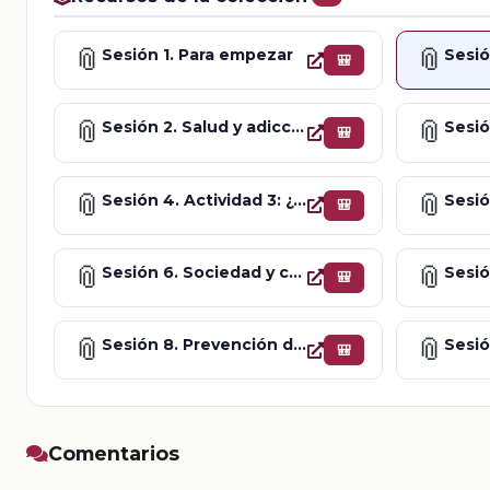
📎
📎
Sesión 1. Para empezar
🎒
📎
📎
Sesión 2. Salud y adicciones
🎒
📎
📎
Sesión 4. Actividad 3: ¿Qué le pasa a nuestro cerebro?
🎒
📎
📎
Sesión 6. Sociedad y consumo de drogas
🎒
📎
📎
Sesión 8. Prevención de adicciones
Sesió
🎒
Comentarios