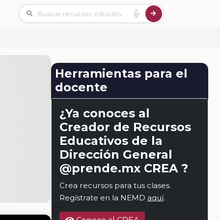
Herramientas para el
docente
¿Ya conoces al
Creador de Recursos
Educativos de la
Dirección General
@prende.mx CREA ?
Crea recursos para tus clases.
Regístrate en la NEMD
aquí
.