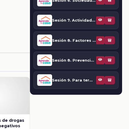
Sesión 6. Sociedad y consumo de drogas
🎒
Sesión 7. Actividad 6: Una mirada a mi alrededor
🎒
Sesión 8. Factores de riesgo y factores de protección
🎒
Sesión 8. Prevención de adicciones
🎒
Sesión 9. Para terminar
🎒
s de drogas
negativos