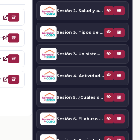
Sesión 2. Salud y adicciones
🎒
iones
🎒
Sesión 3. Tipos de drogas y sus efectos negativos
🎒
 3. Un sistema alterado
🎒
Sesión 3. Un sistema alterado
🎒
hol y del tabaco
🎒
Sesión 4. Actividad 3: ¿Qué le pasa a nuestro cerebro?
🎒
ctores de protección
🎒
Sesión 5. ¿Cuáles son los efectos en el cuerpo por el consumo de drogas?
🎒
Sesión 6. El abuso del alcohol y del tabaco
🎒