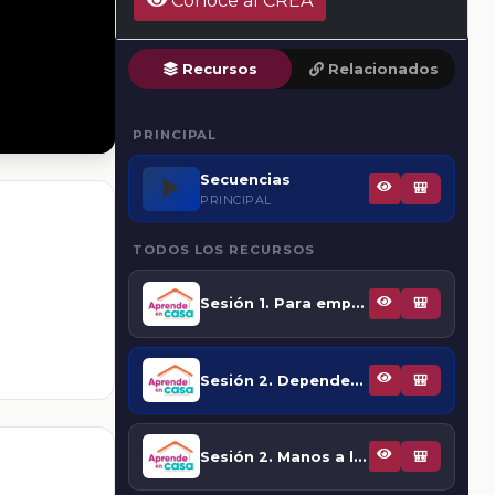
Conoce al CREA
Recursos
Relacionados
PRINCIPAL
Secuencias
▶️
🎒
PRINCIPAL
TODOS LOS RECURSOS
Sesión 1. Para empezar
🎒
Sesión 2. Dependencia a las drogas
🎒
Sesión 2. Manos a la obra. Las adicciones
🎒