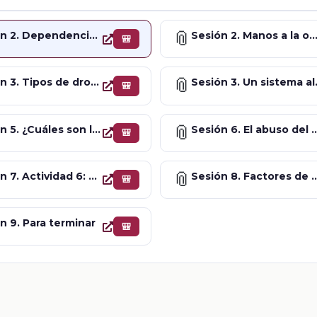
📎
Sesión 2. Dependencia a las drogas
Sesión 2. Manos a la obra. Las adicc
🎒
📎
Sesión 3. Tipos de drogas y sus efectos negativos
Sesión
🎒
📎
Sesión 5. ¿Cuáles son los efectos en el cuerpo por el consumo de drogas?
Sesión 6. El abuso del alco
🎒
📎
Sesión 7. Actividad 6: Una mirada a mi alrededor
Sesión 8. Factores de riesgo y fa
🎒
n 9. Para terminar
🎒