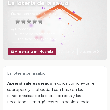
La lotería de la salud
6 de Febrero de 2025 a las 16:54
Promedio:
0
Número de valoraciones:
0
Tu calificación:
Sin calificar
Anterior
Siguiente
🎒 Agregar a mi Mochila
La lotería de la salud
Aprendizaje esperado:
explica cómo evitar el
sobrepeso y la obesidad con base en las
características de la dieta correcta y las
necesidades energéticas en la adolescencia.