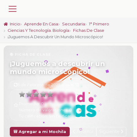
Inicio
Aprende En Casa
Secundaria
1° Primero
Ciencias Y Tecnología. Biología
Fichas De Clase
¡Juguemos A Descubrir Un Mundo Microscópico!
📚 FICHA DE CLASE
¡Juguemos a descubrir un
mundo microscópico!
6 de Febrero de 2025 a las 16:53
Promedio:
0
Número de valoraciones:
0
Tu calificación:
Sin calificar
Anterior
Siguiente
🎒 Agregar a mi Mochila