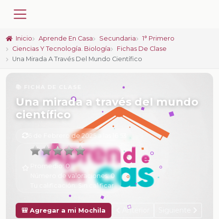
Inicio
Aprende En Casa
Secundaria
1° Primero
Ciencias Y Tecnología. Biología
Fichas De Clase
Una Mirada A Través Del Mundo Científico
📚 FICHA DE CLASE
Una mirada a través del mundo
científico
6 de Febrero de 2025 a las 16:53
Promedio:
0
Número de valoraciones:
0
Tu calificación:
Sin calificar
Anterior
Siguiente
🎒 Agregar a mi Mochila