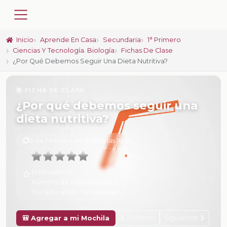
Inicio
Aprende En Casa
Secundaria
1° Primero
Ciencias Y Tecnología. Biología
Fichas De Clase
¿Por Qué Debemos Seguir Una Dieta Nutritiva?
📚 FICHA DE CLASE
¿Por qué debemos seguir una
dieta nutritiva?
6 de Febrero de 2025 a las 16:53
Promedio:
0
Número de valoraciones:
0
Tu calificación:
Sin calificar
Anterior
Siguiente
🎒 Agregar a mi Mochila