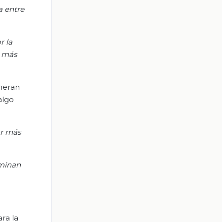
a entre
r la
r más
neran
algo
ar más
ominan
ra la