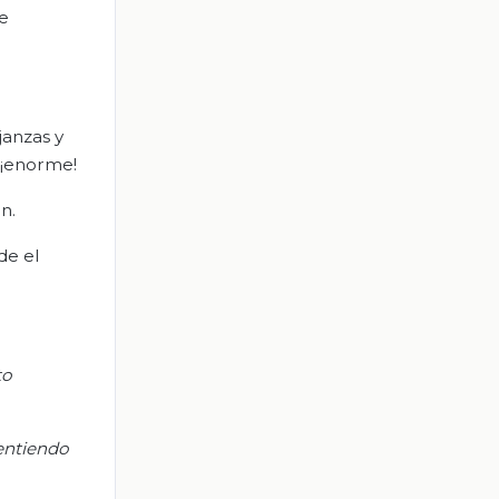
de
janzas y
 ¡enorme!
n.
de el
to
entiendo