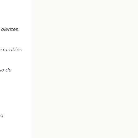
dientes.
se también
so de
o,