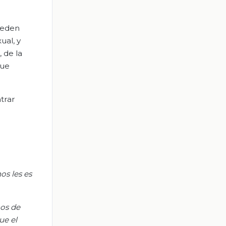
pueden
ual, y
 de la
que
trar
s les es
hos de
ue el