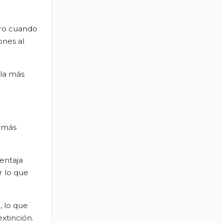
Pero cuando
ones al
ola más
s más
ventaja
r lo que
, lo que
xtinción.