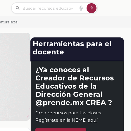
aturaleza
Herramientas para el
docente
¿Ya conoces al
Creador de Recursos
Educativos de la
Dirección General
@prende.mx CREA ?
Crea recursos para tus clases.
Regístrate en la NEMD
aquí
.