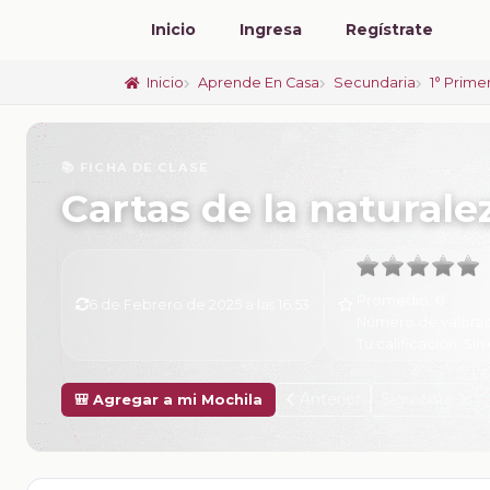
Inicio
Ingresa
Regístrate
Inicio
Aprende En Casa
Secundaria
1° Prime
📚 FICHA DE CLASE
Cartas de la naturale
Promedio:
0
6 de Febrero de 2025 a las 16:53
Número de valorac
Tu calificación:
Sin 
Anterior
Siguiente
🎒 Agregar a mi Mochila