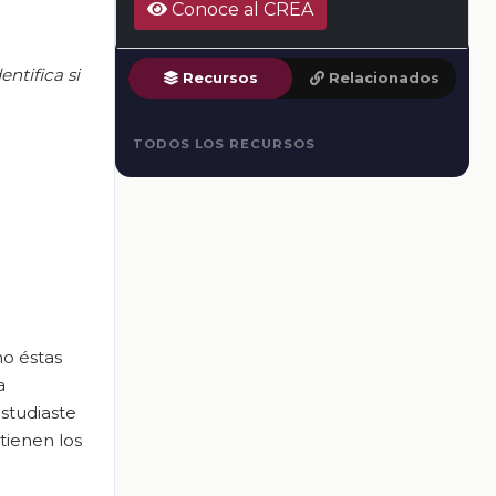
Conoce al CREA
ntifica si
Recursos
Relacionados
TODOS LOS RECURSOS
mo éstas
a
studiaste
tienen los