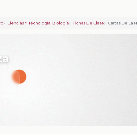
ro
Ciencias Y Tecnología. Biología
Fichas De Clase
Cartas De La N
za
iones:
0
calificar