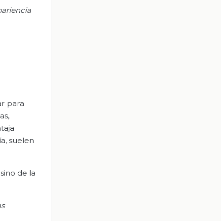
pariencia
ar para
as,
taja
a, suelen
sino de la
as