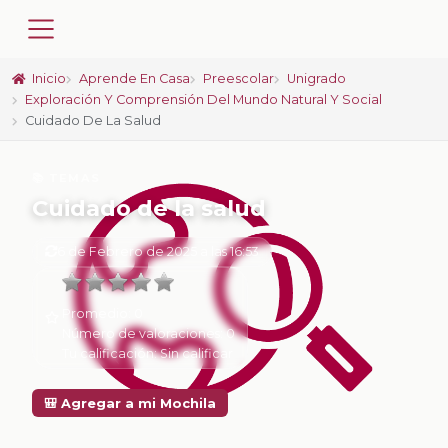
Inicio
Aprende En Casa
Preescolar
Unigrado
Exploración Y Comprensión Del Mundo Natural Y Social
Cuidado De La Salud
📚 TEMAS
Cuidado de la salud
6 de Febrero de 2025 a las 16:53
Promedio:
0
Número de valoraciones:
0
Tu calificación:
Sin calificar
🎒 Agregar a mi Mochila