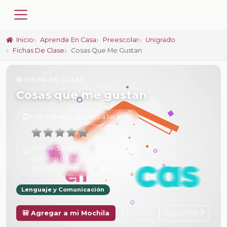
Inicio
Aprende En Casa
Preescolar
Unigrado
Fichas De Clase
Cosas Que Me Gustan
📚 FICHA DE CLASE
Cosas que me gustan
6 de Febrero de 2025 a las 16:50
Promedio:
0
Número de valoraciones:
0
Tu calificación:
Sin calificar
Lenguaje y Comunicación
Anterior
Siguiente
🎒 Agregar a mi Mochila