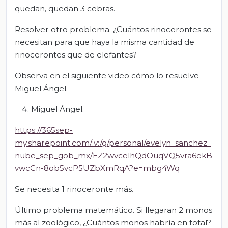
quedan, quedan 3 cebras.
Resolver otro problema. ¿Cuántos rinocerontes se
necesitan para que haya la misma cantidad de
rinocerontes que de elefantes?
Observa en el siguiente video cómo lo resuelve
Miguel Ángel.
Miguel Ángel.
https://365sep-
my.sharepoint.com/:v:/g/personal/evelyn_sanchez_
nube_sep_gob_mx/EZ2wvcelhQdOuqVQ5vra6ekB
vwcCn-8ob5vcP5UZbXmRqA?e=mbg4Wq
Se necesita 1 rinoceronte más.
Último problema matemático. Si llegaran 2 monos
más al zoológico, ¿Cuántos monos habría en total?