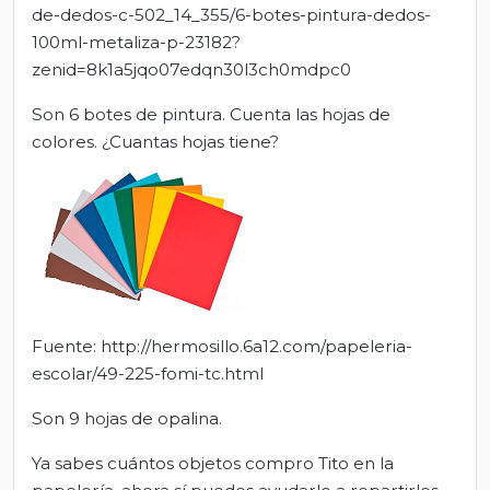
de-dedos-c-502_14_355/6-botes-pintura-dedos-
100ml-metaliza-p-23182?
zenid=8k1a5jqo07edqn30l3ch0mdpc0
Son 6 botes de pintura. Cuenta las hojas de
colores. ¿Cuantas hojas tiene?
Fuente: http://hermosillo.6a12.com/papeleria-
escolar/49-225-fomi-tc.html
Son 9 hojas de opalina.
Ya sabes cuántos objetos compro Tito en la