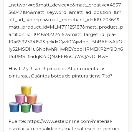
_network=g&matt_device=c&matt_creative=4837
56047184&matt_keyword=&matt_ad_position=&m
att_ad_type=pla&matt_merchant_id=109120364&
matt_product_id=MLM711125187&matt_product_p
artition_id=1046592324152&matt_target_id=pla-
1046592324152&gclid=CjwKCAjwtdeFBhBAEiwAKO
Iy52MSDHuGNofwhRHwREYpooHRMEKP2rY9Qn6
RuRMSDFidqK2cQN3EFBoCq7AQAvD_BwE
Hay 1, 2 y 3 son 3 pinceles. Ahora cuenta las
pinturas, ¿Cuántos botes de pintura tiene Tito?
Fuente: https://www.estelonline.com/material-
escolar-y-manualidades-material-escolar-pintura-