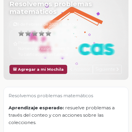
Resolvemos problemas
matemáticos
6 de Febrero de 2025 a las 16:50
Promedio:
0
Número de valoraciones:
0
Tu calificación:
Sin calificar
Anterior
Siguiente
🎒 Agregar a mi Mochila
Resolvemos problemas matemáticos
Aprendizaje esperado:
resuelve problemas a
través del conteo y con acciones sobre las
colecciones.