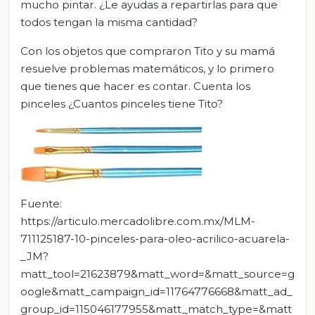
mucho pintar. ¿Le ayudas a repartirlas para que
todos tengan la misma cantidad?
Con los objetos que compraron Tito y su mamá
resuelve problemas matemáticos, y lo primero
que tienes que hacer es contar. Cuenta los
pinceles ¿Cuantos pinceles tiene Tito?
Fuente:
https://articulo.mercadolibre.com.mx/MLM-
711125187-10-pinceles-para-oleo-acrilico-acuarela-
_JM?
matt_tool=21623879&matt_word=&matt_source=g
oogle&matt_campaign_id=11764776668&matt_ad_
group_id=115046177955&matt_match_type=&matt