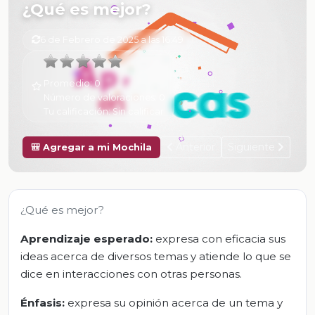
¿Qué es mejor?
6 de Febrero de 2025 a las 16:49
Promedio:
0
Número de valoraciones:
0
Tu calificación:
Sin calificar
Anterior
Siguiente
🎒 Agregar a mi Mochila
¿Qué es mejor?
Aprendizaje esperado:
expresa con eficacia sus
ideas acerca de diversos temas y atiende lo que se
dice en interacciones con otras personas.
Énfasis:
expresa su opinión acerca de un tema y