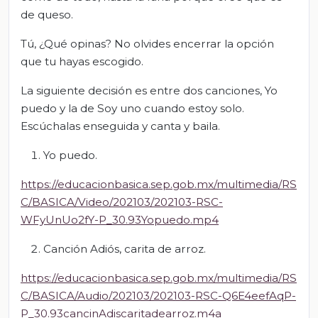
de queso.
Tú, ¿Qué opinas? No olvides encerrar la opción
que tu hayas escogido.
La siguiente decisión es entre dos canciones, Yo
puedo y la de Soy uno cuando estoy solo.
Escúchalas enseguida y canta y baila.
Yo puedo.
https://educacionbasica.sep.gob.mx/multimedia/RS
C/BASICA/Video/202103/202103-RSC-
WFyUnUo2fY-P_30.93Yopuedo.mp4
Canción Adiós, carita de arroz.
https://educacionbasica.sep.gob.mx/multimedia/RS
C/BASICA/Audio/202103/202103-RSC-Q6E4eefAqP-
P_30.93cancinAdiscaritadearroz.m4a