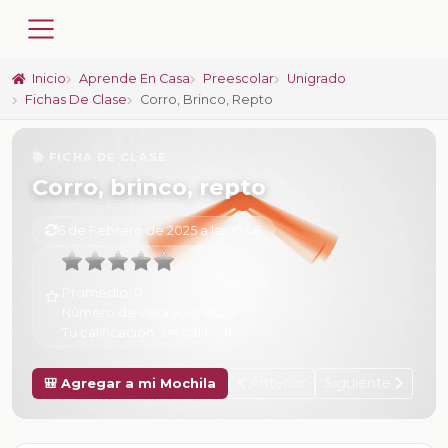
Inicio
Aprende En Casa
Preescolar
Unigrado
Fichas De Clase
Corro, Brinco, Repto
📚 FICHA DE CLASE
Corro, brinco, repto
6 de Febrero de 2025 a las 16:48
Promedio:
0
Número de valoraciones:
0
Tu calificación:
Sin calificar
Anterior
Siguiente
🎒 Agregar a mi Mochila